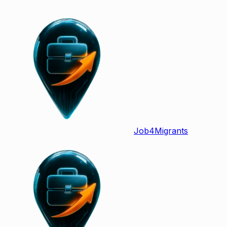
Job
4
Migrants