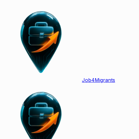
Job
4
Migrants