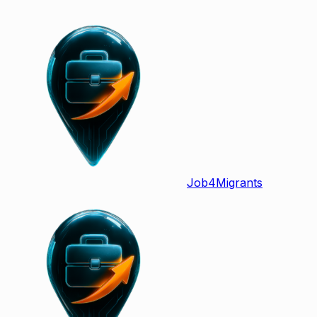
Job
4
Migrants