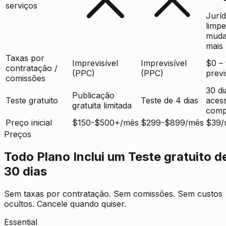
serviços
Juríd
limpe
muda
mais
Taxas por
Imprevisível
Imprevisível
$0 – 
contratação /
(PPC)
(PPC)
previ
comissões
30 d
Publicação
Teste gratuito
Teste de 4 dias
aces
gratuita limitada
comp
Preço inicial
$150-$500+/mês
$299-$899/mês
$39/
Preços
Todo Plano Inclui um Teste gratuito d
30 dias
Sem taxas por contratação. Sem comissões. Sem custos
ocultos. Cancele quando quiser.
Essential