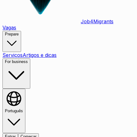
Job
4
Migrants
Vagas
Prepare
Serviços
Artigos e dicas
For business
Português
Entrar
Começar