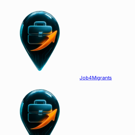
Job
4
Migrants