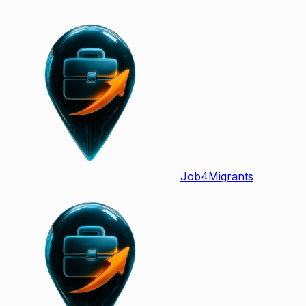
Job
4
Migrants