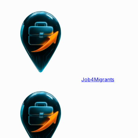
Job
4
Migrants