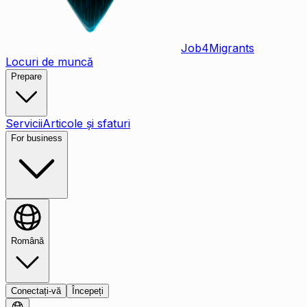
Job
4
Migrants
Locuri de muncă
Prepare
Servicii
Articole și sfaturi
For business
Română
Conectați-vă
Începeți