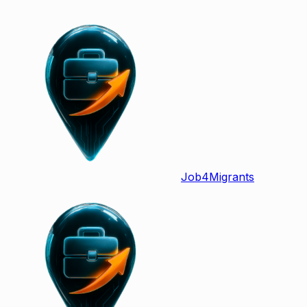
Job
4
Migrants