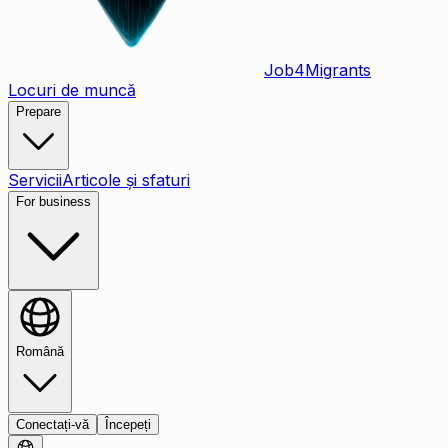
Job
4
Migrants
Locuri de muncă
Prepare
Servicii
Articole și sfaturi
For business
Română
Conectați-vă
Începeți