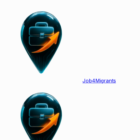
Job
4
Migrants