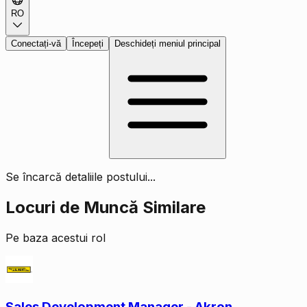
RO
Conectați-vă
Începeți
Deschideți meniul principal
Se încarcă detaliile postului...
Locuri de Muncă Similare
Pe baza acestui rol
Sales Development Manager - Akron