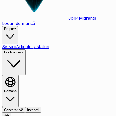
Job
4
Migrants
Locuri de muncă
Prepare
Servicii
Articole și sfaturi
For business
Română
Conectați-vă
Începeți