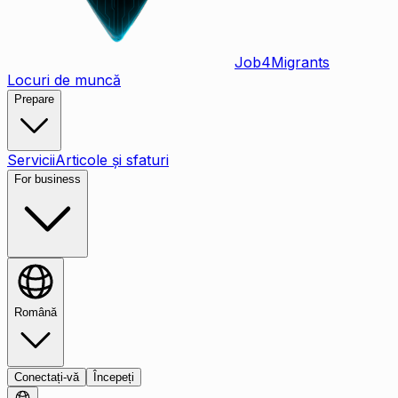
Job
4
Migrants
Locuri de muncă
Prepare
Servicii
Articole și sfaturi
For business
Română
Conectați-vă
Începeți