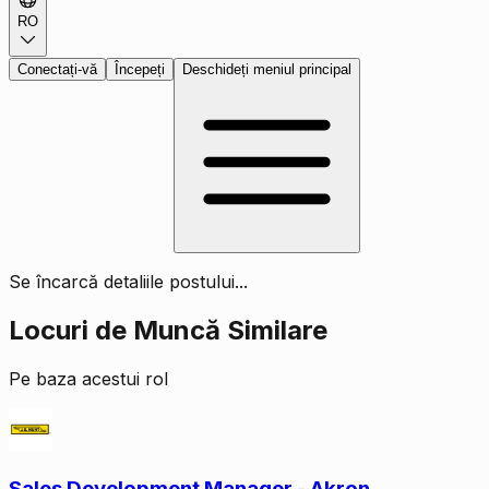
RO
Conectați-vă
Începeți
Deschideți meniul principal
Se încarcă detaliile postului...
Locuri de Muncă Similare
Pe baza acestui rol
Sales Development Manager - Akron