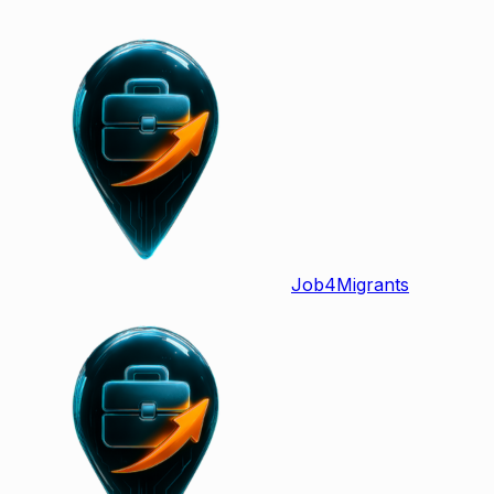
Job
4
Migrants