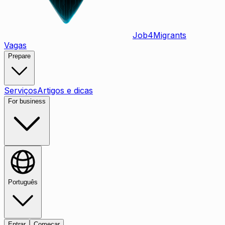
Job
4
Migrants
Vagas
Prepare
Serviços
Artigos e dicas
For business
Português
Entrar
Começar