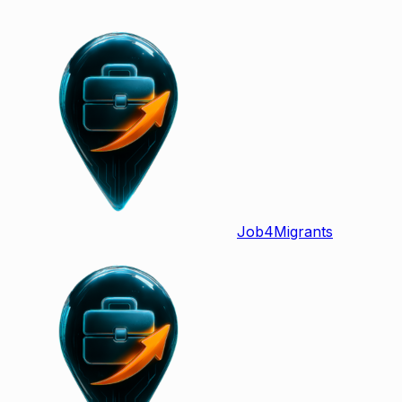
Job
4
Migrants