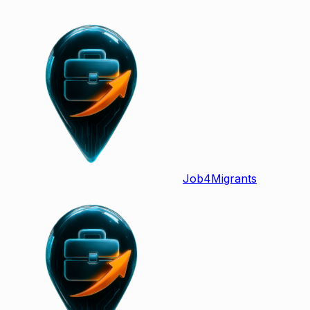
Job
4
Migrants