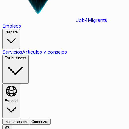
Job
4
Migrants
Empleos
Prepare
Servicios
Artículos y consejos
For business
Español
Iniciar sesión
Comenzar